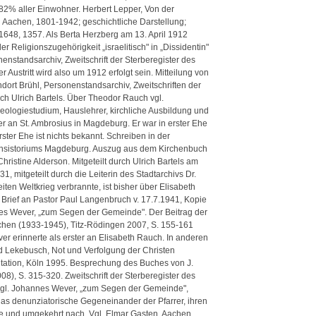
82% aller Einwohner. Herbert Lepper, Von der
Aachen, 1801-1942; geschichtliche Darstellung;
1648, 1357. Als Berta Herzberg am 13. April 1912
 Religionszugehörigkeit „israelitisch" in „Dissidentin"
enstandsarchiv, Zweitschrift der Sterberegister des
 Austritt wird also um 1912 erfolgt sein. Mitteilung von
ort Brühl, Personenstandsarchiv, Zweitschriften der
rch Ulrich Bartels. Über Theodor Rauch vgl.
heologiestudium, Hauslehrer, kirchliche Ausbildung und
er an St. Ambrosius in Magdeburg. Er war in erster Ehe
ster Ehe ist nichts bekannt. Schreiben in der
 Konsistoriums Magdeburg. Auszug aus dem Kirchenbuch
ristine Alderson. Mitgeteilt durch Ulrich Bartels am
, mitgeteilt durch die Leiterin des Stadtarchivs Dr.
ten Weltkrieg verbrannte, ist bisher über Elisabeth
 Brief an Pastor Paul Langenbruch v. 17.7.1941, Kopie
nes Wever, „zum Segen der Gemeinde". Der Beitrag der
hen (1933-1945), Titz-Rödingen 2007, S. 155-161
ever erinnerte als erster an Elisabeth Rauch. In anderen
id Lekebusch, Not und Verfolgung der Christen
tation, Köln 1995. Besprechung des Buches von J.
8), S. 315-320. Zweitschrift der Sterberegister des
. Vgl. Johannes Wever, „zum Segen der Gemeinde",
, das denunziatorische Gegeneinander der Pfarrer, ihren
 und umgekehrt nach. Vgl. Elmar Gasten, Aachen,