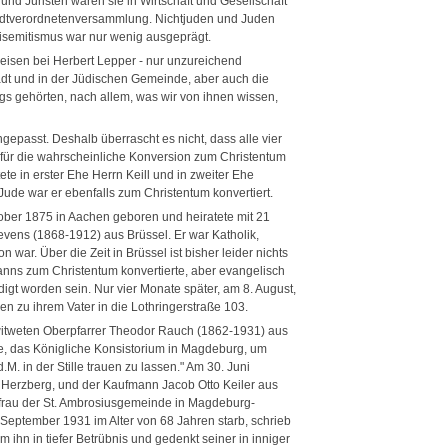
 und Juristen waren sie in Wirtschaft und Gesellschaft
r Stadtverordnetenversammlung. Nichtjuden und Juden
tisemitismus war nur wenig ausgeprägt.
weisen bei Herbert Lepper - nur unzureichend
 Stadt und in der Jüdischen Gemeinde, aber auch die
gs gehörten, nach allem, was wir von ihnen wissen,
ngepasst. Deshalb überrascht es nicht, dass alle vier
für die wahrscheinliche Konversion zum Christentum
te in erster Ehe Herrn Keill und in zweiter Ehe
Jude war er ebenfalls zum Christentum konvertiert.
ober 1875 in Aachen geboren und heiratete mit 21
vens (1868-1912) aus Brüssel. Er war Katholik,
ar. Über die Zeit in Brüssel ist bisher leider nichts
anns zum Christentum konvertierte, aber evangelisch
rdigt worden sein. Nur vier Monate später, am 8. August,
 zu ihrem Vater in die Lothringerstraße 103.
erwitweten Oberpfarrer Theodor Rauch (1862-1931) aus
e, das Königliche Konsistorium in Magdeburg, um
. in der Stille trauen zu lassen." Am 30. Juni
d Herzberg, und der Kaufmann Jacob Otto Keiler aus
rfrau der St. Ambrosiusgemeinde in Magdeburg-
September 1931 im Alter von 68 Jahren starb, schrieb
ihn in tiefer Betrübnis und gedenkt seiner in inniger