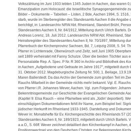
Volkszählung im Juni 1933 lebten 1345 Juden in Aachen, das waren 0,
Emanzipation zum Holocaust: die Israelitische Synagogengemeinde zu 
Bilder – Dokumente – Tabellen – Listen, 2 Bde, Aachen 1994, S. 1516, 
starb, wurde im Sterberegister des Standesamts Aachen II die Angabe der
berichtigt, in: Landesarchiv NRW Abt. Rheinland, Standort Brühl, Person
Standesamtes Aachen II, Nr. 84/1912, Mitteilung durch Ulrich Bartels. Der
Andreas Lorenz, 18. Juli 2012. Landesarchiv NRW Abt. Rheinland, Stand
Heiratsregister des Standesamtes Aachen II, Nr. 70/1897, Mitteilung du
Pfarrerbuch der Kirchenprovinz Sachsen, Bd. 7, Leipzig 2008, S. 54: T
Pfarrer in Lichtenrade, Oberwünsch und Zeitz, seit Juni 1905 Oberpfarr
seit 1889 verheiratet mit Fanny Schulze. Über die beiden Töchter aus er
Personalakte Rep. A. Spec. P Nr. R 360 in Archiv und Bibliothek des
in Aachen „Aufgebotene und Getraute im Jahre 1917", mitgeteilt durch Ch
31. Oktober 2012. Magdeburgische Zeitung Nr. 500, 1. Beilage, 13.9.1931
Maren Ballerstedt. Da das Archiv der Gemeinde zum großen Teil im Zwei
Rauchs Mitarbeit in der Gemeinde nichts mehr bekannt. Vgl. E. Rauchs
von Pfarrer i.R. Johannes Wever, Aachen. Vgl. zum Folgenden: Johan
Bekenntnisgemeinde zur Geschichte der Evangelischen Gemeinde Aac
(Kapitel 9: Elsa Rauch – eine Pfarrwitwe wird als ‚Jüdin' deportiert). W
einschlägigen Dokumentationen fehlt ihr Name, zum Beispiel bei: Sigr
jüdischer Herkunft im Rheinland 1933-1945. Darstellung und Dokumen
Wever in: Monatshefte für Ev. Kirchengeschichte des Rheinlands 57 (200
Standesamtes Aachen II, Nr. 189/1923, mitgeteilt durch Ulrich Bartels
a.a.O., S. 66ff. Wever zeichnet detailliert den Kirchenkampf in Aachen
Positionswechsel von den Deutschen Christen zur Bekennenden Kirche