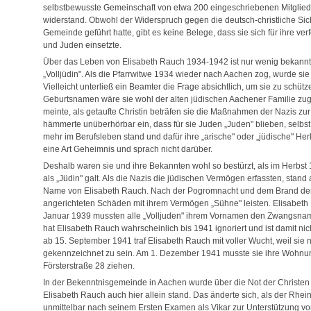
selbstbewusste Gemeinschaft von etwa 200 eingeschriebenen Mitgliede
widerstand. Obwohl der Widerspruch gegen die deutsch-christliche Sic
Gemeinde geführt hatte, gibt es keine Belege, dass sie sich für ihre ver
und Juden einsetzte.
Über das Leben von Elisabeth Rauch 1934-1942 ist nur wenig bekannt.
„Volljüdin". Als die Pfarrwitwe 1934 wieder nach Aachen zog, wurde sie v
Vielleicht unterließ ein Beamter die Frage absichtlich, um sie zu schüt
Geburtsnamen wäre sie wohl der alten jüdischen Aachener Familie zug
meinte, als getaufte Christin beträfen sie die Maßnahmen der Nazis z
hämmerte unüberhörbar ein, dass für sie Juden „Juden" blieben, selbst
mehr im Berufsleben stand und dafür ihre „arische" oder „jüdische" He
eine Art Geheimnis und sprach nicht darüber.
Deshalb waren sie und ihre Bekannten wohl so bestürzt, als im Herbst 1
als „Jüdin" galt. Als die Nazis die jüdischen Vermögen erfassten, stan
Name von Elisabeth Rauch. Nach der Pogromnacht und dem Brand der
angerichteten Schäden mit ihrem Vermögen „Sühne" leisten. Elisabeth 
Januar 1939 mussten alle „Volljuden" ihrem Vornamen den Zwangsname
hat Elisabeth Rauch wahrscheinlich bis 1941 ignoriert und ist damit ni
ab 15. September 1941 traf Elisabeth Rauch mit voller Wucht, weil sie n
gekennzeichnet zu sein. Am 1. Dezember 1941 musste sie ihre Wohnu
Försterstraße 28 ziehen.
In der Bekenntnisgemeinde in Aachen wurde über die Not der Christen 
Elisabeth Rauch auch hier allein stand. Das änderte sich, als der Rhe
unmittelbar nach seinem Ersten Examen als Vikar zur Unterstützung vo