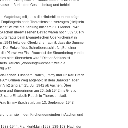
lkasse in Berlin den Gesamtbetrag und behielt
 in Magdeburg mit, dass die Hinterbliebenenbezüge
Empfängerin nach Theresienstadt verzogen [sic!] sein
ilt hat, wurde die Zahlung mit dem 31. Oktober 1942
zamt Aachen überwiesenen Betrag waren noch 539,50 RM
burg fragte beim Evangelischen Oberkirchenrat in
ust 1943 teilte der Oberkirchenrat mit, dass die Summe
 Der Entwurf des Schreibens schließt: „Bei einer
e Pfarrwitwe Elsa Rauch ist der Steuerbetrag von ihr
 dies nicht übersehen wird." Dieser Schluss ist
isabeth Rauchs „Wohnungswechsel", wie die
tig war.
adt Aachen. Elisabeth Rauch, Emmy und Dr. Karl Brach
le Am Grünen Weg abgeholt. In dem Barackenlager
t VII/2 ging am 25. Juli 1942 ab Aachen. Über
ern und Bürgerinnen am 26. Juli 1942 ins Ghetto
2, starb Elisabeth Rauch in Theresienstadt.
ne Frau Emmy Brach starb am 13. September 1943
nerung an sie in den Kirchengemeinden in Aachen und
ft 1933-1944, Frankfurt/Main 1993, 139-153. Nach der