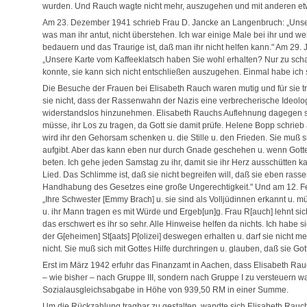
wurden. Und Rauch wagte nicht mehr, auszugehen und mit anderen e
Am 23. Dezember 1941 schrieb Frau D. Jancke an Langenbruch: „Unsere
was man ihr antut, nicht überstehen. Ich war einige Male bei ihr und we
bedauern und das Traurige ist, daß man ihr nicht helfen kann." Am 29. 
„Unsere Karte vom Kaffeeklatsch haben Sie wohl erhalten? Nur zu scha
konnte, sie kann sich nicht entschließen auszugehen. Einmal habe ich 
Die Besuche der Frauen bei Elisabeth Rauch waren mutig und für sie t
sie nicht, dass der Rassenwahn der Nazis eine verbrecherische Ideolog
widerstandslos hinzunehmen. Elisabeth Rauchs Auflehnung dagegen sah
müsse, ihr Los zu tragen, da Gott sie damit prüfe. Helene Bopp schrie
wird ihr den Gehorsam schenken u. die Stille u. den Frieden. Sie muß s
aufgibt. Aber das kann eben nur durch Gnade geschehen u. wenn Gottes 
beten. Ich gehe jeden Samstag zu ihr, damit sie ihr Herz ausschütten 
Lied. Das Schlimme ist, daß sie nicht begreifen will, daß sie eben rasse
Handhabung des Gesetzes eine große Ungerechtigkeit." Und am 12. Feb
„Ihre Schwester [Emmy Brach] u. sie sind als Volljüdinnen erkannt u. 
u. ihr Mann tragen es mit Würde und Ergeb[un]g. Frau R[auch] lehnt sich 
das erschwert es ihr so sehr. Alle Hinweise helfen da nichts. Ich habe 
der G[eheimen] St[aats] P[olizei] deswegen erhalten u. darf sie nicht meh
nicht. Sie muß sich mit Gottes Hilfe durchringen u. glauben, daß sie Gott
Erst im März 1942 erfuhr das Finanzamt in Aachen, dass Elisabeth Rauc
– wie bisher – nach Gruppe III, sondern nach Gruppe I zu versteuern w
Sozialausgleichsabgabe in Höhe von 939,50 RM in einer Summe.
Um die Rückzahlung tragbar zu gestalten, wandte sich Elisabeth Rauc