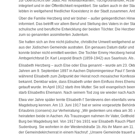
zur Oberschicht der Stadt. Als Textilfabrikanten, Tuchgroßhändler, Ärzte
integriert und in der Öffentlichkeit respektiert. Sie saßen auch in de
lebten in weitgehend friedlicher Koexistenz in der Stadt zusammen. An
Über die Familie Herzberg sind wir bisher – außer gelegentlichen Hin
informiert. Das betrifft vor allem Beruf und Stellung des Vaters in der
schulische und berufliche Entwicklung der beiden Töchter. Die Herzber
zum so genannten assimilierten Judentum.
Sie hatten sich an ihre nicht-jüdische, christliche Umwelt weitgehend a
aus der Jüdischen Gemeinde austraten. Ein genaues Datum dafür und 
konnte bisher nicht ermittelt werden. Die Tochter Emmy Herzberg heirate
Amtsgerichtsrat Dr. Karl Leopold Brach (1859-1942) aus Saarlouis. Als 
Elisabeth Herzberg – auch Else oder Elsa genannt – wurde am 23. Okt
Jahren am 9. September 1897 in Aachen Diplomingenieur Paul t' Serste
während Elisabeth zum Zeitpunkt der Heirat noch mosaischer Konfession w
bekannt. Denkbar wäre, dass Elisabeth unter dem Einfluss ihres Ehem
getauft wurde. Im April 1912 starb ihre Mutter. Sie soll evangelisch bee
starb Elisabeths Ehemann. Nach seinem Tod zog sie wieder nach Aachen
Etwa vier Jahre später lernte Elisabeth t' Serstevens den ebenfalls v
Magdeburg kennen. Am 13. Juni 1917 bat er seine vorgesetzte Behörd
Erlaubnis (consens) zur Verheiratung: „Wir gedenken uns etwa am 30. d.M
heirateten beide in Aachen. Als Trauzeugen nahmen ihr Vater, Gotthol
Burg bei Magdeburg teil. Von 1917 bis 1931 war Elisabeth Rauch Pfar
Sudenburg. Sie wohnten in der Westendstraße 1b. Als ihr Mann am 11. 
der Gemeindekirchenrat in einem Nachruf: „Unsere Gemeinde trauert um 