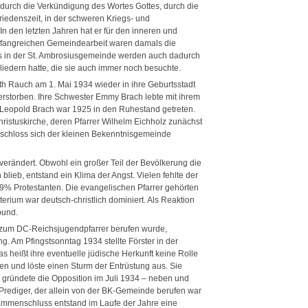
t durch die Verkündigung des Wortes Gottes, durch die
Friedenszeit, in der schweren Kriegs- und
n den letzten Jahren hat er für den inneren und
mfangreichen Gemeindearbeit waren damals die
chs in der St. Ambrosiusgemeinde werden auch dadurch
liedern hatte, die sie auch immer noch besuchte.
h Rauch am 1. Mai 1934 wieder in ihre Geburtsstadt
verstorben. Ihre Schwester Emmy Brach lebte mit ihrem
l Leopold Brach war 1925 in den Ruhestand getreten.
Christuskirche, deren Pfarrer Wilhelm Eichholz zunächst
 schloss sich der kleinen Bekenntnisgemeinde
verändert. Obwohl ein großer Teil der Bevölkerung die
 blieb, entstand ein Klima der Angst. Vielen fehlte der
9% Protestanten. Die evangelischen Pfarrer gehörten
rium war deutsch-christlich dominiert. Als Reaktion
bund.
n, zum DC-Reichsjugendpfarrer berufen wurde,
ng. Am Pfingstsonntag 1934 stellte Förster in der
das heißt ihre eventuelle jüdische Herkunft keine Rolle
n und löste einen Sturm der Entrüstung aus. Sie
f, gründete die Opposition im Juli 1934 – neben und
 Prediger, der allein von der BK-Gemeinde berufen war
ammenschluss entstand im Laufe der Jahre eine