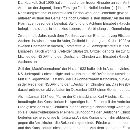
Dankbarkeit. Seit 1905 hat er ihr gedient in treuer Hingabe an sein Am
Arbeit an der Jugend, durch Fürsorge für die Notleidenden. […] In der 
Nachkriegszeit hat er unermüdlich für das Wohl der Gemeinde gewirkt. I
äußeren Ausbau der Gemeinde noch Großes leisten dürfen." An der u
Pfarrfrauen besonders beteiligt. Stellung und Achtung Elisabeth Rau
belegt, dass sie bis in ihr letztes Lebensjahr Verbindung zu Gemeindeg
Zweieinhalb Jahre nach dem Tod ihres zweiten Ehemanns zog Elisabet
Aachen. Inzwischen war ihr Vater, Gotthold Herzberg, am 9. Juli 1923 
zweiten Ehemann in Aachen, Försterstraße 28. Amtsgerichtsrat Dr. Kar
Elisabeth Rauch wohnte Krefelder Straße 29. Offiziell gehörte sie zur 
Mitglied der NSDAP und der Deutschen Christen war. Elisabeth Rauch
Aachens an.
Seit der „Machtübernahme" der Nazis 1933 hatte sich in Aachen vieles 
NS-Judenpolitik nicht billigte und sie bis in die NSDAP hinein umstritten
Mut zur Gegenwehr. Fast 89% der Bewohner waren Katholiken, nur 9,2
in der Regel der NSDAP und den „Deutschen Christen" an. Das Presbyte
darauf gründeten aktive Laien im Dezember 1933 einen Gemeindenot
Als im Januar 1934 der Pfarrer der Christuskirche, Karl Friedrich Zah
beauftragte das Konsistorium Hilfsprediger Karl Förster mit der Vertretu
Predigt fest, dass alle Getauften in der Kirche gleichberechtigt wären, 
spiele. Damit widersprach er einem Grunddogma der Deutschen Christe
forderten seine sofortige Entlassung. Als das Konsistorium ihn abberie
gegen die Amtskirche - die Bekenntnisgemeinde. Förster war ihr erster
und das Konsistorium nicht mehr anerkannte. Aus dem spontanen Zus