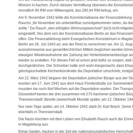
Mission in Aachen. Durch dessen Vermittlung überwies die Konsistoria
monatlich 80 RM vom Witwengeld, das 280,94 RM betrug, ein.
Am 9. November 1942 teilte die Konsistorialkasse der Finanzabteilung
Rauchs „für November als unbestellbar zurückgekommen seien, da die 
sollte." Da Rauch „den erfolgten Wohnungswechsel" [sic!] nicht mitgete
eingestellt. Von dem von der Konsistorialkasse Berlin an das Finan
offen. Die Finanzabteilung beim Evangelischen Konsistorium in Magde
Berlin am 26. Juli 1943 an, wie der Rest zu verrechnen sei. Am 11. Aug
ausnahmsweise aus gesamtkirchlichen Mitteln beglichen werden könne.
etwaigen Wiederaufnahme der Zahlung der Hinterbliebenenbezüge an di
wieder zu erstatten. Für diesen Fall ist schon jetzt dafür zu sorgen, daß
durchgestrichen. Der Schreiber hatte sich wohl klargemacht, dass El
gleichgeschaltete Kirchenbürokratie die Deportation umschrieb, endgül
Am 22. März 1942 begann die Deportation jüdischer Bürger aus der St
wurden am 17. Juni 1942 aus dem Haus Försterstraße zur Sammelstel
mussten sie noch fünf Wochen auf die Deportation warten. Der Transpor
Düsseldorf kamen die drei zusammen mit 275 Aachener jüdischen Bürg
Theresienstadt. Bereits zweieinhalb Monate später, am 12. Oktober 194
Nur zwei Tage später, am 14. Oktober 1942 starb Dr. Karl Brach. Sei
ebenfalls in Theresienstadt.
Die Nazis löschten mit dem Leben von Elisabeth Rauch auch die Erin
in Magdeburg aus.
Elmar Gasten, Aachen in der Zeit der nationalsozialistischen Herrscha