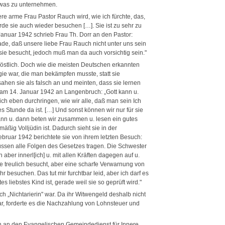
twas zu unternehmen.
 arme Frau Pastor Rauch wird, wie ich fürchte, das,
rde sie auch wieder besuchen […]. Sie ist zu sehr zu
Januar 1942 schrieb Frau Th. Dorr an den Pastor:
de, daß unsere liebe Frau Rauch nicht unter uns sein
sie besucht, jedoch muß man da auch vorsichtig sein."
röstlich. Doch wie die meisten Deutschen erkannten
ie war, die man bekämpfen musste, statt sie
en sie als falsch an und meinten, dass sie lernen
b am 14. Januar 1942 an Langenbruch: „Gott kann u.
ich eben durchringen, wie wir alle, daß man sein Ich
Stunde da ist. […] Und sonst können wir nur für sie
kann u. dann beten wir zusammen u. lesen ein gutes
mäßig Volljüdin ist. Dadurch sieht sie in der
ruar 1942 berichtete sie von ihrem letzten Besuch:
müssen alle Folgen des Gesetzes tragen. Die Schwester
aber innerl[ich] u. mit allen Kräften dagegen auf u.
sie treulich besucht, aber eine scharfe Verwarnung von
r besuchen. Das tut mir furchtbar leid, aber ich darf es
es liebstes Kind ist, gerade weil sie so geprüft wird."
h „Nichtarierin" war. Da ihr Witwengeld deshalb nicht
ar, forderte es die Nachzahlung von Lohnsteuer und
h an den Evangelischen Gemeindedienst für Innere