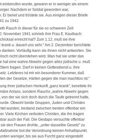
t einberufen wurde, gewann er in weniger als einem
lsorger. Nachdem er Soldat geworden war,
Er beriet und tröstete sie. Aus einigen dieser Briefe
41 zu 1942.
th Rauch in dieser für sie so schweren Zeit
0. November 1941 schrieb ihm Frau E. Kaulbach:
hicksal erreicht hat? Zum 1.12. muß sie ihre
krank u. dauert uns sehr." Am 2. Dezember berichtete
en danken. Vorläufig kann sie ihnen nicht antworten. Sie
isch nicht überstehen wird. Man hat sie unter das
ie hat eine wahre Abwehr gegen alles jüdische u. muß
ern tragen. Darf in keinen Gottesdienst u. ihre
setz. Letzteres ist mir ein besonderer Kummer, daß
rten der Gesetze, Härten gegen die man machtlos ist."
 ihrer jüdischen Herkunft „ganz krank", bereitete ihr
rimäre Anlass, sondern Rauchs „wahre Abwehr gegen
 von der sie sich doch durch die Taufe getrennt hatte,
t wurde. Obwohl beide Gruppen, Juden und Christen
chtet wurden, bestand zwischen beiden offenbar ein
r. Viele Kirchen verboten Christen, die ihn tragen
bar auch der Fall. Die Gestapo versuchte offenbar
 sie den Frauen drohte, „unter dasselbe Gesetz" zu
ese Maßnahme bot die Verordnung keinen Anhaltspunkt.
den weniger, bis sie aus Furcht ganz eingestellt