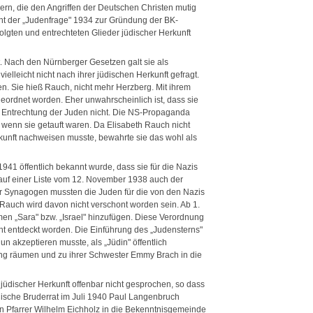
rn, die den Angriffen der Deutschen Christen mutig
ht der „Judenfrage" 1934 zur Gründung der BK-
folgten und entrechteten Glieder jüdischer Herkunft
 Nach den Nürnberger Gesetzen galt sie als
ielleicht nicht nach ihrer jüdischen Herkunft gefragt.
zen. Sie hieß Rauch, nicht mehr Herzberg. Mit ihrem
eordnet worden. Eher unwahrscheinlich ist, dass sie
ur Entrechtung der Juden nicht. Die NS-Propaganda
 wenn sie getauft waren. Da Elisabeth Rauch nicht
rkunft nachweisen musste, bewahrte sie das wohl als
941 öffentlich bekannt wurde, dass sie für die Nazis
d auf einer Liste vom 12. November 1938 auch der
 Synagogen mussten die Juden für die von den Nazis
Rauch wird davon nicht verschont worden sein. Ab 1.
n „Sara" bzw. „Israel" hinzufügen. Diese Verordnung
cht entdeckt worden. Die Einführung des „Judensterns"
un akzeptieren musste, als „Jüdin" öffentlich
ng räumen und zu ihrer Schwester Emmy Brach in die
jüdischer Herkunft offenbar nicht gesprochen, so dass
inische Bruderrat im Juli 1940 Paul Langenbruch
n Pfarrer Wilhelm Eichholz in die Bekenntnisgemeinde