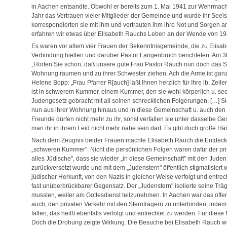
in Aachen entsandte. Obwohl er bereits zum 1. Mai 1941 zur Wehrmach
Jahr das Vertrauen vieler Mitglieder der Gemeinde und wurde ihr See
korrespondierten sie mit ihm und vertrauten ihm ihre Not und Sorgen an. 
erfahren wir etwas über Elisabeth Rauchs Leben an der Wende von 19
Es waren vor allem vier Frauen der Bekenntnisgemeinde, die zu Elisabe
Verbindung hielten und darüber Pastor Langenbruch berichteten. Am 3
„Hörten Sie schon, daß unsere gute Frau Pastor Rauch nun doch das Sc
Wohnung räumen und zu ihrer Schwester ziehen. Ach die Arme ist ganz 
Helene Bopp: „Frau Pfarrer R[auch] läßt Ihnen herzlich für Ihre lb. Zeil
ist in schwerem Kummer, einem Kummer, den sie wohl körperlich u. seel
Judengesetz gebracht mit all seinen schrecklichen Folgerungen. […] S
nun aus ihrer Wohnung hinaus und in diese Gemeinschaft u. auch den St
Freunde dürfen nicht mehr zu ihr, sonst verfallen sie unter dasselbe Ge
man ihr in ihrem Leid nicht mehr nahe sein darf. Es gibt doch große Hä
Nach dem Zeugnis beider Frauen machte Elisabeth Rauch die Entdeckung
„schweren Kummer". Nicht die persönlichen Folgen waren dafür der p
alles Jüdische", dass sie wieder „in diese Gemeinschaft" mit den Juden,
zurückversetzt wurde und mit dem „Judenstern" öffentlich stigmatisier
jüdischer Herkunft, von den Nazis in gleicher Weise verfolgt und entre
fast unüberbrückbarer Gegensatz. Der „Judenstern" isolierte seine Träge
mussten, weiter am Gottesdienst teilzunehmen. In Aachen war das offen
auch, den privaten Verkehr mit den Sternträgern zu unterbinden, indem
fallen, das heißt ebenfalls verfolgt und entrechtet zu werden. Für di
Doch die Drohung zeigte Wirkung. Die Besuche bei Elisabeth Rauch wur