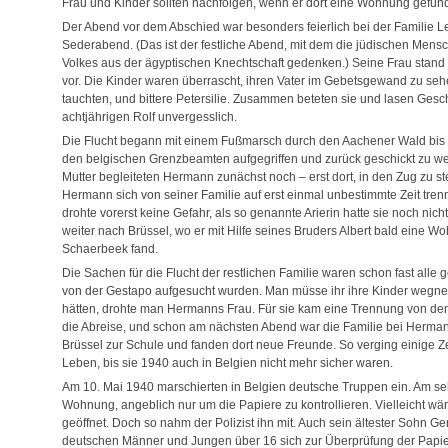
Frau und Kinder sollten nachfolgen, wenn er dort eine Wohnung gefund
Der Abend vor dem Abschied war besonders feierlich bei der Familie L
Sederabend. (Das ist der festliche Abend, mit dem die jüdischen Mensch
Volkes aus der ägyptischen Knechtschaft gedenken.) Seine Frau stand
vor. Die Kinder waren überrascht, ihren Vater im Gebetsgewand zu seh
tauchten, und bittere Petersilie. Zusammen beteten sie und lasen Gesc
achtjährigen Rolf unvergesslich.
Die Flucht begann mit einem Fußmarsch durch den Aachener Wald bis
den belgischen Grenzbeamten aufgegriffen und zurück geschickt zu werd
Mutter begleiteten Hermann zunächst noch – erst dort, in den Zug zu st
Hermann sich von seiner Familie auf erst einmal unbestimmte Zeit trenn
drohte vorerst keine Gefahr, als so genannte Arierin hatte sie noch nic
weiter nach Brüssel, wo er mit Hilfe seines Bruders Albert bald eine W
Schaerbeek fand.
Die Sachen für die Flucht der restlichen Familie waren schon fast alle 
von der Gestapo aufgesucht wurden. Man müsse ihr ihre Kinder wegne
hätten, drohte man Hermanns Frau. Für sie kam eine Trennung von den 
die Abreise, und schon am nächsten Abend war die Familie bei Hermann
Brüssel zur Schule und fanden dort neue Freunde. So verging einige Ze
Leben, bis sie 1940 auch in Belgien nicht mehr sicher waren.
Am 10. Mai 1940 marschierten in Belgien deutsche Truppen ein. Am sel
Wohnung, angeblich nur um die Papiere zu kontrollieren. Vielleicht wäre
geöffnet. Doch so nahm der Polizist ihn mit. Auch sein ältester Sohn Gert
deutschen Männer und Jungen über 16 sich zur Überprüfung der Papier