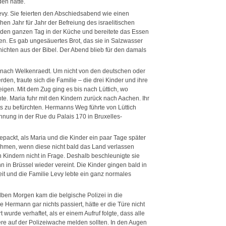
en hatte.
evy. Sie feierten den Abschiedsabend wie einen
en Jahr für Jahr der Befreiung des israelitischen
 den ganzen Tag in der Küche und bereitete das Essen
en. Es gab ungesäuertes Brot, das sie in Salzwasser
hichten aus der Bibel. Der Abend blieb für den damals
 nach Welkenraedt. Um nicht von den deutschen oder
en, traute sich die Familie – die drei Kinder und ihre
eigen. Mit dem Zug ging es bis nach Lüttich, wo
te. Maria fuhr mit den Kindern zurück nach Aachen. Ihr
hts zu befürchten. Hermanns Weg führte von Lüttich
ohnung in der Rue du Palais 170 in Bruxelles-
gepackt, als Maria und die Kinder ein paar Tage später
hmen, wenn diese nicht bald das Land verlassen
Kindern nicht in Frage. Deshalb beschleunigte sie
 in Brüssel wieder vereint. Die Kinder gingen bald in
it und die Familie Levy lebte ein ganz normales
ben Morgen kam die belgische Polizei in die
 Hermann gar nichts passiert, hätte er die Türe nicht
 wurde verhaftet, als er einem Aufruf folgte, dass alle
e auf der Polizeiwache melden sollten. In den Augen