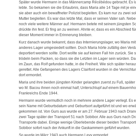
Später wurde Hermann in das Männercamp Récébédou gebracht. Es lag 
lebte. So bekamen sie die Erlaubnis, dass Maria alle 14 Tage mit je 
sie aber auch ein bewaffneter Polizist begleiten. Es kam nur zu zwei s
Mutter begleiten. Es war das letzte Mal, dass er seinen Vater sah. Nebe
noch viele weitere Männer auf. Hermann betete mit seinem jüngsten S
drückte ihn fest. Er fing an zu weinen. Ahnte er, dass es ein Abschied 
dieser Moment immer in Erinnerung bleiben.
Kurz danach wurde bekannt, dass das Internierungslager, wo Maria mit
anderes Lager umgesiedelt sollten. Doch Maria hörte zufällig den Ve
deportiert werden sollte. Dort wollte sie auf keinen Fall hin zurück. Si
trödeln beim Packen, so dass sie die Letzten im Lager sein würden. Da
im Zaun, das Rolf gefunden hatte, in die Freiheit. Wie sich später hera
gerettet. Alle Gefangenen des Lagers Clairfont wurden in die Vernicht
dort ermordet.
Maria und ihre beiden jüngsten Kinder gelangten zuerst zu Fuß, später
wo M. Bacou ihnen noch einmal half, Unterschlupf auf einem Bauernhof 
Frankreichs Ende 1944.
Hermann wurde vermutlich noch in mehrere andere Lager verlegt. Es ex
sein Name mit Geburtsdatum und Geburtsort aufgeführt ist und wo erw
gekommen ist. Von Gurs aus wurde er am 27. Februar 1943 nach Dranc
zwei Tage später der Transport 51 nach Sobibor. Alle aus Gurs nach Dr
Transporte dabei. Einige wenige Überlebende dieser beiden Transporte 
Sobibor sofort nach der Ankunft in die Gaskammern geführt wurden.
So wurde im März 1943 auch Hermann Levy ermordet.