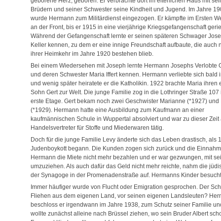
geborene Herz, geboren. Er verbrachte dort im elterlichen Haus mit sei
Brüdern und seiner Schwester seine Kindheit und Jugend. Im Jahre 1
wurde Hermann zum Militärdienst eingezogen. Er kämpfte im Ersten We
an der Front, bis er 1915 in eine vierjährige Kriegsgefangenschaft gerie
Während der Gefangenschaft lernte er seinen späteren Schwager Jos
Keller kennen, zu dem er eine innige Freundschaft aufbaute, die auch 
ihrer Heimkehr im Jahre 1920 bestehen blieb.
Bei einem Wiedersehen mit Joseph lernte Hermann Josephs Verlobte 
und deren Schwester Maria Iffert kennen. Hermann verliebte sich bald 
und wenig später heiratete er die Katholikin. 1922 brachte Maria ihren 
Sohn Gert zur Welt. Die junge Familie zog in die Lothringer Straße 107 
erste Etage. Gert bekam noch zwei Geschwister Marianne (*1927) und 
(*1929). Hermann hatte eine Ausbildung zum Kaufmann an einer
kaufmännischen Schule in Wuppertal absolviert und war zu dieser Zeit 
Handelsvertreter für Stoffe und Miederwaren tätig.
Doch für die junge Familie Levy änderte sich das Leben drastisch, als 
Judenboykott begann. Die Kunden zogen sich zurück und die Einnahm
Hermann die Miete nicht mehr bezahlen und er war gezwungen, mit sein
umzuziehen. Als auch dafür das Geld nicht mehr reichte, nahm die j
der Synagoge in der Promenadenstraße auf. Hermanns Kinder besucht
Immer häufiger wurde von Flucht oder Emigration gesprochen. Der Sch
Fliehen aus dem eigenen Land, vor seinen eigenen Landsleuten? Herma
beschloss er irgendwann im Jahre 1938, zum Schutz seiner Familie un
wollte zunächst alleine nach Brüssel ziehen, wo sein Bruder Albert sc