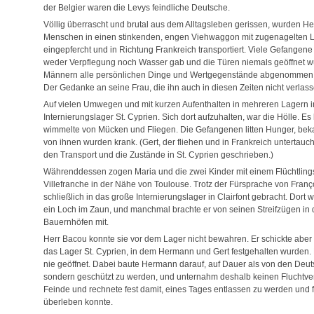
der Belgier waren die Levys feindliche Deutsche.
Völlig überrascht und brutal aus dem Alltagsleben gerissen, wurden 
Menschen in einen stinkenden, engen Viehwaggon mit zugenagelten Lu
eingepfercht und in Richtung Frankreich transportiert. Viele Gefangen
weder Verpflegung noch Wasser gab und die Türen niemals geöffnet w
Männern alle persönlichen Dinge und Wertgegenstände abgenommen. A
Der Gedanke an seine Frau, die ihn auch in diesen Zeiten nicht verlasse
Auf vielen Umwegen und mit kurzen Aufenthalten in mehreren Lagern i
Internierungslager St. Cyprien. Sich dort aufzuhalten, war die Hölle. 
wimmelte von Mücken und Fliegen. Die Gefangenen litten Hunger, bekam
von ihnen wurden krank. (Gert, der fliehen und in Frankreich untertauc
den Transport und die Zustände in St. Cyprien geschrieben.)
Währenddessen zogen Maria und die zwei Kinder mit einem Flüchtling
Villefranche in der Nähe von Toulouse. Trotz der Fürsprache von Franç
schließlich in das große Internierungslager in Clairfont gebracht. Dort
ein Loch im Zaun, und manchmal brachte er von seinen Streifzügen 
Bauernhöfen mit.
Herr Bacou konnte sie vor dem Lager nicht bewahren. Er schickte aber
das Lager St. Cyprien, in dem Hermann und Gert festgehalten wurden. 
nie geöffnet. Dabei baute Hermann darauf, auf Dauer als von den Deutsc
sondern geschützt zu werden, und unternahm deshalb keinen Fluchtver
Feinde und rechnete fest damit, eines Tages entlassen zu werden und fr
überleben konnte.