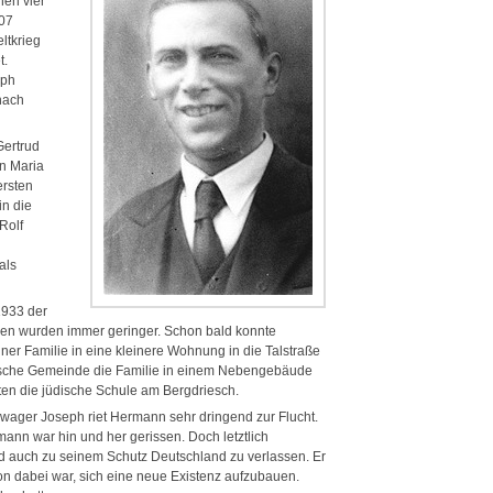
nen vier
907
ltkrieg
t.
eph
nach
Gertrud
in Maria
ersten
in die
Rolf
als
1933 der
en wurden immer geringer. Schon bald konnte
er Familie in eine kleinere Wohnung in die Talstraße
üdische Gemeinde die Familie in einem Nebengebäude
en die jüdische Schule am Bergdriesch.
wager Joseph riet Hermann sehr dringend zur Flucht.
nn war hin und her gerissen. Doch letztlich
d auch zu seinem Schutz Deutschland zu verlassen. Er
hon dabei war, sich eine neue Existenz aufzubauen.