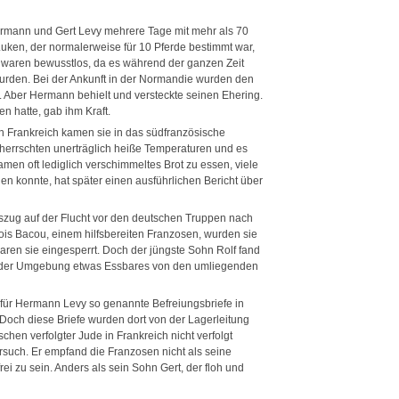
Hermann und Gert Levy mehrere Tage mit mehr als 70
ken, der normalerweise für 10 Pferde bestimmt war,
e waren bewusstlos, da es während der ganzen Zeit
urden. Bei der Ankunft in der Normandie wurden den
ber Hermann behielt und versteckte seinen Ehering.
n hatte, gab ihm Kraft.
n Frankreich kamen sie in das südfranzösische
Es herrschten unerträglich heiße Temperaturen und es
en oft lediglich verschimmeltes Brot zu essen, viele
hen konnte, hat später einen ausführlichen Bericht über
szug auf der Flucht vor den deutschen Truppen nach
ois Bacou, einem hilfsbereiten Franzosen, wurden sie
 waren sie eingesperrt. Doch der jüngste Sohn Rolf fand
in der Umgebung etwas Essbares von den umliegenden
 für Hermann Levy so genannte Befreiungsbriefe in
Doch diese Briefe wurden dort von der Lagerleitung
hen verfolgter Jude in Frankreich nicht verfolgt
such. Er empfand die Franzosen nicht als seine
ei zu sein. Anders als sein Sohn Gert, der floh und