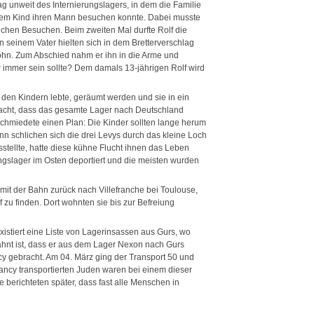
unweit des Internierungslagers, in dem die Familie
einem Kind ihren Mann besuchen konnte. Dabei musste
olchen Besuchen. Beim zweiten Mal durfte Rolf die
n seinem Vater hielten sich in dem Bretterverschlag
ohn. Zum Abschied nahm er ihn in die Arme und
für immer sein sollte? Dem damals 13-jährigen Rolf wird
 den Kindern lebte, geräumt werden und sie in ein
rdacht, dass das gesamte Lager nach Deutschland
e schmiedete einen Plan: Die Kinder sollten lange herum
nn schlichen sich die drei Levys durch das kleine Loch
usstellte, hatte diese kühne Flucht ihnen das Leben
ungslager im Osten deportiert und die meisten wurden
 mit der Bahn zurück nach Villefranche bei Toulouse,
zu finden. Dort wohnten sie bis zur Befreiung
istiert eine Liste von Lagerinsassen aus Gurs, wo
ähnt ist, dass er aus dem Lager Nexon nach Gurs
y gebracht. Am 04. März ging der Transport 50 und
ancy transportierten Juden waren bei einem dieser
berichteten später, dass fast alle Menschen in