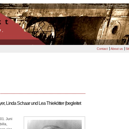
kt
V.
Contact
About us
Si
, Linda Schaar und Lea Thiekötter (begleitet
01. Juni
illa,